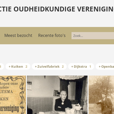
CTIE OUDHEIDKUNDIGE VERENIGIN
Meest bezocht
Recente foto's
3
+ Kuiken
2
+ Zuivelfabriek
2
+ Dijkstra
1
+ Openba