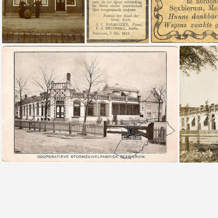
Arjen Scheltema en Geertje Kuiken midden baakster Tjitske Dijkstra
FA-00003 | Arjen Scheltema (1836-1913) overl adv
SB-00004 | Stoomzuivelfabriek