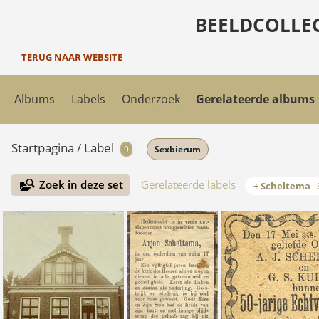
BEELDCOLLE
TERUG NAAR WEBSITE
Albums
Labels
Onderzoek
Gerelateerde albums
Startpagina
/
Label
9
Sexbierum
Zoek in deze set
Gerelateerde labels
+ Scheltema