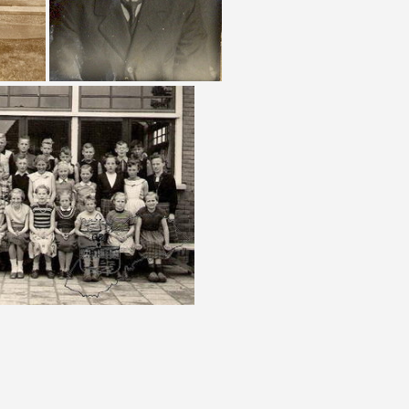
SB-00067| Sjoerd Postuma
SB-00068 | Sjoerd Postuma
enbare lagere school