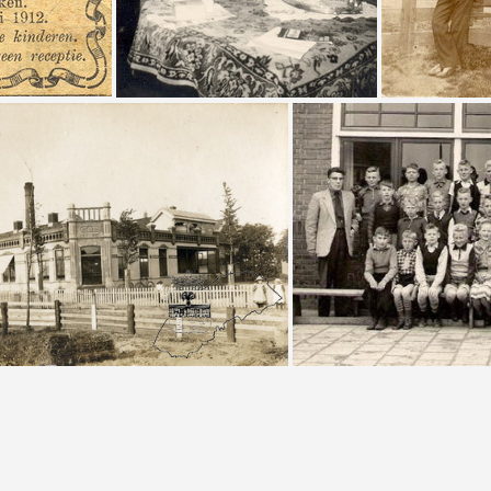
FA-00002 | Arjen Scheltema (1836-1913) adv 50 jaar huwelijk
SB-00070 | Pietje Arjens Postuma - Scheltema
SB-00003 | Zuivelfabriek
SB-00002 | Op