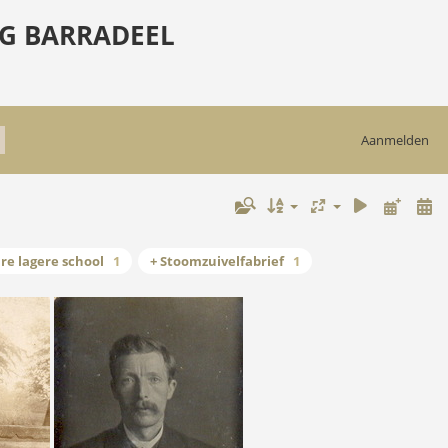
G BARRADEEL
Aanmelden
re lagere school
1
+ Stoomzuivelfabrief
1