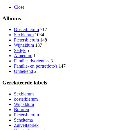
Close
Albums
Oosterbierum
717
Sexbierum
1034
Pietersbierum
148
Wijnaldum
187
Sédyk
5
Almenum
1
Familieadvertenties
3
Familie- en portretfoto's
147
Onbekend
2
Gerelateerde labels
Sexbierum
oosterbierum
Wijnaldum
Buorren
Pietersbierum
Scheltema
Zuivelfabriek