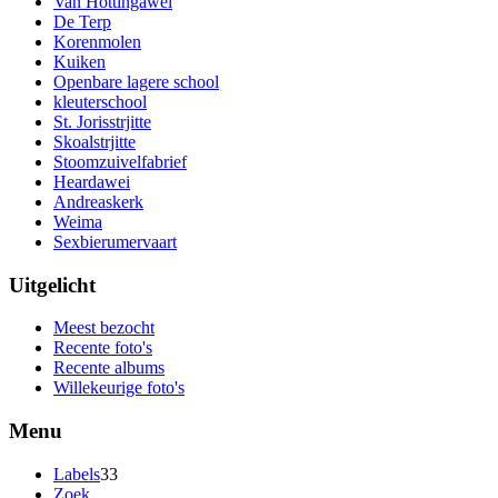
Van Hottingawei
De Terp
Korenmolen
Kuiken
Openbare lagere school
kleuterschool
St. Jorisstrjitte
Skoalstrjitte
Stoomzuivelfabrief
Heardawei
Andreaskerk
Weima
Sexbierumervaart
Uitgelicht
Meest bezocht
Recente foto's
Recente albums
Willekeurige foto's
Menu
Labels
33
Zoek