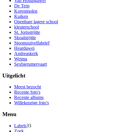
Van Hottingawei
De Terp
Korenmolen
Kuiken
Openbare lagere school
kleuterschool
St. Jorisstrjitte
Skoalstrjitte
Stoomzuivelfabrief
Heardawei
Andreaskerk
Weima
Sexbierumervaart
Uitgelicht
Meest bezocht
Recente foto's
Recente albums
Willekeurige foto's
Menu
Labels
33
Zoek