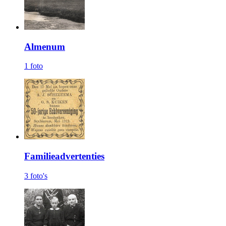
Almenum
1 foto
Familieadvertenties
3 foto's